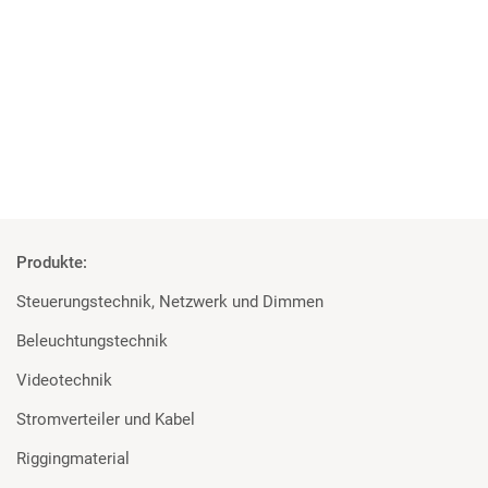
XPERION Hamburg setzt auf Scheinwerfer von Martin
Professional und Prolights
Mehr
Produkte:
Steuerungstechnik, Netzwerk und Dimmen
Beleuchtungstechnik
Videotechnik
Stromverteiler und Kabel
Riggingmaterial