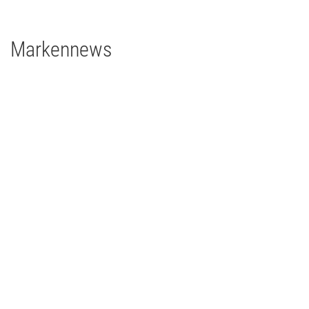
Markennews
26 | 05 | 2026
Echter Eyecatcher bei einem glanzvollen Jubiläum