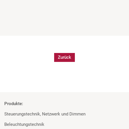
Farbige Erleuchtung
Prolights und Fiilex in der Heilig-Geist-Kirche in Bielefeld
mehr
Zurück
Produkte:
Steuerungstechnik, Netzwerk und Dimmen
Beleuchtungstechnik