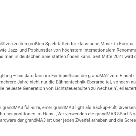
ätzen zu den größten Spielstätten für klassische Musik in Europa. 
owie Jazz- und Popkünstler von höchstem internationalem Renomme
s man in deutschen Spielstätten finden kann. Seit Mitte 2021 wird
ighting – bis dato kam im Festspielhaus die grandMA2 zum Einsat
rere Jahre nicht nur die Bühnentechnik überarbeitet, sondern auch
 die neueste Generation von Lichtsteuerpulten zu wechseln“, erläute
 grandMA3 full-size, einer grandMA3 light als Backup-Pult, diver
chtungspositionen im Haus. „Wir verwenden die grandMA3 8Port No
ardware der grandMA3 ist über jeden Zweifel erhaben und die Screen