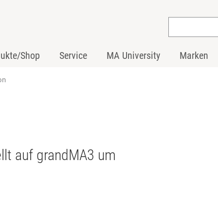
dukte/Shop
Service
MA University
Marken
on
ellt auf grandMA3 um