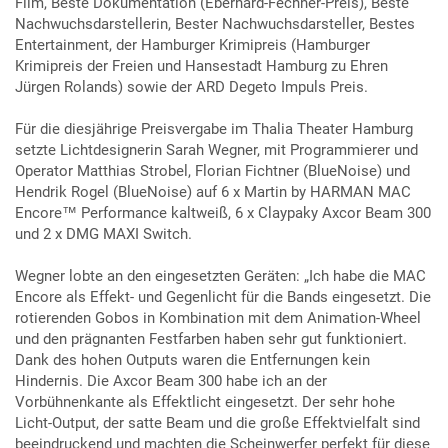
Film, Beste Dokumentation (Eberhard-Fechner-Preis), Beste
Nachwuchsdarstellerin, Bester Nachwuchsdarsteller, Bestes
Entertainment, der Hamburger Krimipreis (Hamburger
Krimipreis der Freien und Hansestadt Hamburg zu Ehren
Jürgen Rolands) sowie der ARD Degeto Impuls Preis.
Für die diesjährige Preisvergabe im Thalia Theater Hamburg
setzte Lichtdesignerin Sarah Wegner, mit Programmierer und
Operator Matthias Strobel, Florian Fichtner (BlueNoise) und
Hendrik Rogel (BlueNoise) auf 6 x Martin by HARMAN MAC
Encore™ Performance kaltweiß, 6 x Claypaky Axcor Beam 300
und 2 x DMG MAXI Switch.
Wegner lobte an den eingesetzten Geräten: „Ich habe die MAC
Encore als Effekt- und Gegenlicht für die Bands eingesetzt. Die
rotierenden Gobos in Kombination mit dem Animation-Wheel
und den prägnanten Festfarben haben sehr gut funktioniert.
Dank des hohen Outputs waren die Entfernungen kein
Hindernis. Die Axcor Beam 300 habe ich an der
Vorbühnenkante als Effektlicht eingesetzt. Der sehr hohe
Licht-Output, der satte Beam und die große Effektvielfalt sind
beeindruckend und machten die Scheinwerfer perfekt für diese