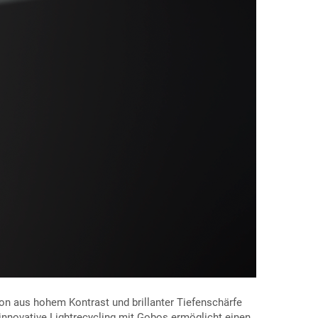
n aus hohem Kontrast und brillanter Tiefenschärfe
innovative Lightrecycling mit Gobos ermöglicht einen