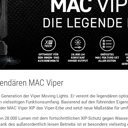
gendären MAC Viper
Generation der Viper Moving Lights. Er vereint die legendären opt
 vielseitigen Funktionsumfang. Basierend auf den führenden Eigens
 der MAC Viper XIP das Viper-Erbe und setzt neue Maßstäbe für umf
von 28.000 Lumen mit dem fortschrittlichen XIP-Schutz gegen Wasse
nk des außerordentlich leisen Betriebs ist er besonders vielseitig 