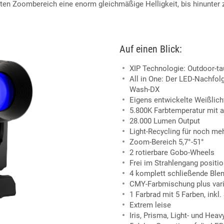
en Zoombereich eine enorm gleichmäßige Helligkeit, bis hinunter z
Auf einen Blick:
XIP Technologie: Outdoor-tau
All in One: Der LED-Nachfolg
Wash-DX
Eigens entwickelte Weißlic
5.800K Farbtemperatur mit a
28.000 Lumen Output
Light-Recycling für noch me
Zoom-Bereich 5,7°-51°
2 rotierbare Gobo-Wheels
Frei im Strahlengang positi
4 komplett schließende Ble
CMY-Farbmischung plus vari
1 Farbrad mit 5 Farben, inkl
Extrem leise
Iris, Prisma, Light- und Heavy