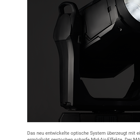
Das neu entwickelte optische System überzeugt mit e
ermöglicht gestochen scharfe Mid-Air-Effekte. Der MA