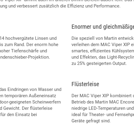
ung und verbessert zusätzlich die Effizienz und Performance.
Enormer und gleichmäßige
14 hochvergütete Linsen und
Die speziell von Martin entwic
 bis zum Rand. Der enorm hohe
verleihen dem MAC Viper XIP e
 hoher Tiefenschärfe und
smartes, effizientes Kühlsyste
endenschieber-Projektion.
und Effekten, das Light-Recycl
zu 25% gesteigerten Output.
Flüsterleise
das Eindringen von Wasser und
 den temporären Außeneinsatz
Der MAC Viper XIP kombiniert d
tdoor-geeigneten Scheinwerfern
Betrieb des Martin MAC Encore
 Gewicht. Der flüsterleise
niedrige LED-Temperaturen und 
für den Einsatz bei
ideal für Theater- und Fernsehp
Geräte gefragt sind.