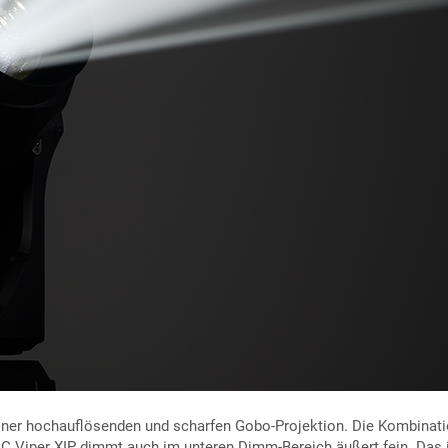
iner hochauflösenden und scharfen Gobo-Projektion. Die Kombinatio
C Viper XIP dimmt auch im unteren Dimm-Bereich äußert fein. Das 