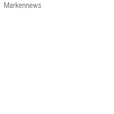
Markennews
26 | 05 | 2026
Echter Eyecatcher bei einem glanzvollen Jubiläum
Zehnjähriges Jubiläum der Big Band „The Grooving Grapes“ –
mit MA Lighting und Prolights