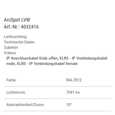
Lichtleistung von 7.500 Lumen liefert. Er ist DMX-kompatibel
und bietet die Möglichkeit der Fernsteuerung über RDM.
ArcSpot LVW
Art.-Nr.: 4032416
37 x 4W Variable White-LED
Variable Farbtemperatur von 2.700-6.500K
Lieferumfang
IP66 und C5M für dauerhafte Outdoor-Installationen
Technische Daten
Umfragreiche Auswahl an Zubehör
Zubehör
Steuerung per DMX, RDM oder Stand-alone
Videos
Verfügbar in 6 Größen (Dot, XS, S, M, L, XL)
IP Anschlusskabel Ende offen, XLR5 - IP Verbindungskabel
Auch als RGB+warmweiß-Version verfügbar
male, XLR5 - IP Verbindungskabel female
Farbe
RAL7012
Lichtstrom
7541 lm
Abstrahlwinkel/Zoom
10°