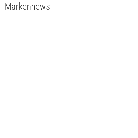
Markennews
26 | 05 | 2026
Echter Eyecatcher bei einem glanzvollen Jubiläum
Zehnjähriges Jubiläum der Big Band „The Grooving Grapes“ –
mit MA Lighting und Prolights