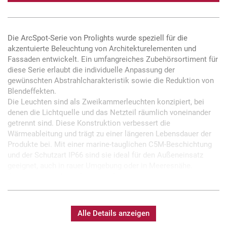
Die ArcSpot-Serie von Prolights wurde speziell für die
akzentuierte Beleuchtung von Architekturelementen und
Fassaden entwickelt. Ein umfangreiches Zubehörsortiment für
diese Serie erlaubt die individuelle Anpassung der
gewünschten Abstrahlcharakteristik sowie die Reduktion von
Blendeffekten.
Die Leuchten sind als Zweikammerleuchten konzipiert, bei
denen die Lichtquelle und das Netzteil räumlich voneinander
getrennt sind. Diese Konstruktion verbessert die
Wärmeableitung und trägt zu einer längeren Lebensdauer der
Produkte bei. Mit einer marine-tauglichen C5M-Beschichtung
und der Schutzart IP66 sind sie ideal für den Außeneinsatz
geeignet, auch in rauer Umgebung oder in Meeresnähe.
Abgerundet wird das Gesamtpaket durch eine
Herstellergarantie von 5 Jahren.
Der ArcSpot LVW ist ein besonders kleiner runder Strahler der
Alle Details anzeigen
Serie. Er ist mit einer 37 x 4W Variable-White LED-Quelle
bestückt, die einen Abstrahlwinkel von 10° und eine