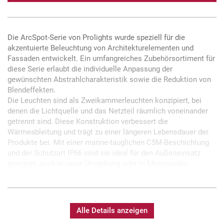
Die ArcSpot-Serie von Prolights wurde speziell für die
akzentuierte Beleuchtung von Architekturelementen und
Fassaden entwickelt. Ein umfangreiches Zubehörsortiment für
diese Serie erlaubt die individuelle Anpassung der
gewünschten Abstrahlcharakteristik sowie die Reduktion von
Blendeffekten.
Die Leuchten sind als Zweikammerleuchten konzipiert, bei
denen die Lichtquelle und das Netzteil räumlich voneinander
getrennt sind. Diese Konstruktion verbessert die
Wärmeableitung und trägt zu einer längeren Lebensdauer der
Produkte bei. Mit einer marine-tauglichen C5M-Beschichtung
und der Schutzart IP66 sind sie ideal für den Außeneinsatz
geeignet, auch in rauer Umgebung oder in Meeresnähe.
Abgerundet wird das Gesamtpaket durch eine
Herstellergarantie von 5 Jahren.
Der ArcSpot MVW ist ein besonders kleiner runder Strahler der
Alle Details anzeigen
Serie. Er ist mit einer 19 x 4W Variable-White LED-Quelle
bestückt, die einen Abstrahlwinkel von 10° und eine