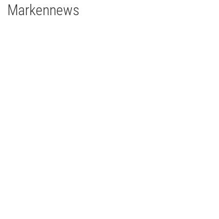
Markennews
26 | 05 | 2026
Echter Eyecatcher bei einem glanzvollen Jubiläum
Zehnjähriges Jubiläum der Big Band „The Grooving Grapes“ –
mit MA Lighting und Prolights