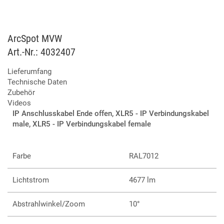
Lichtleistung von 4.600 Lumen liefert. Er ist DMX-kompatibel
und bietet die Möglichkeit der Fernsteuerung über RDM.
ArcSpot MVW
Art.-Nr.: 4032407
19 x 4W Variable White-LED
Variable Farbtemperatur von 2.700-6.500K
Lieferumfang
IP66 und C5M für dauerhafte Outdoor-Installationen
Technische Daten
Umfragreiche Auswahl an Zubehör
Zubehör
Steuerung per DMX, RDM oder Stand-alone
Videos
Verfügbar in 6 Größen (Dot, XS, S, M, L, XL)
IP Anschlusskabel Ende offen, XLR5 - IP Verbindungskabel
Auch als RGB+warmweiß-Version verfügbar
male, XLR5 - IP Verbindungskabel female
Farbe
RAL7012
Lichtstrom
4677 lm
Abstrahlwinkel/Zoom
10°