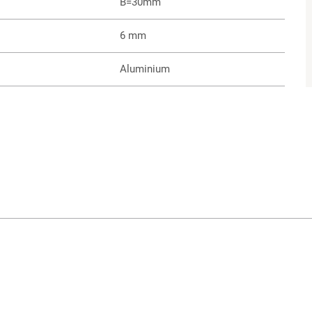
B=30mm
6 mm
Aluminium