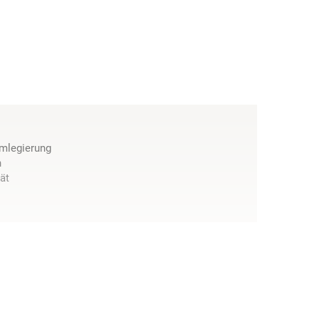
umlegierung
n
ät