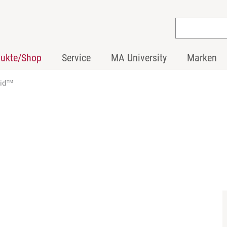
dukte/Shop
Service
MA University
Marken
uid™