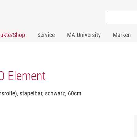
dukte/Shop
Service
MA University
Marken
O Element
msrolle), stapelbar, schwarz, 60cm