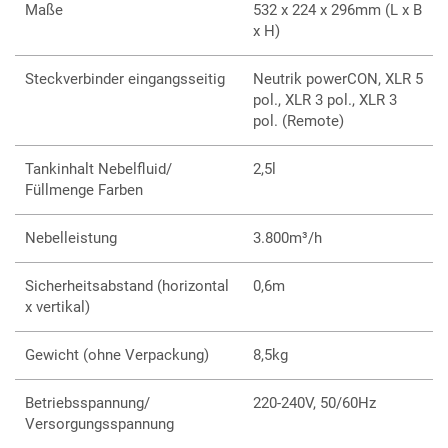
Maße
532 x 224 x 296mm (L x B
x H)
Steckverbinder eingangsseitig
Neutrik powerCON, XLR 5
pol., XLR 3 pol., XLR 3
pol. (Remote)
Tankinhalt Nebelfluid/
2,5l
Füllmenge Farben
Nebelleistung
3.800m³/h
Sicherheitsabstand (horizontal
0,6m
x vertikal)
Gewicht (ohne Verpackung)
8,5kg
Betriebsspannung/
220-240V, 50/60Hz
Versorgungsspannung