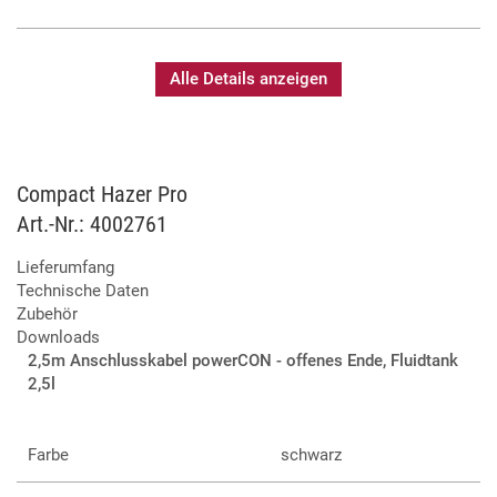
Digitale Steuerung inkl. 9-Tasten-Bedienfeld
DMX- und RDM-fähig
Alle Details anzeigen
Dauernebel möglich
Bis zu 3.800m³ pro Stunde
900W Heizblock
Nur 1 Minute Aufheizzeit
2,5l Fluid-Tank für bis zu 70h Betriebszeit
Compact Hazer Pro
Flugrahmen und Digital-Fernbedienung optional
Art.-Nr.: 4002761
erhältlich
Lieferumfang
Technische Daten
Zubehör
Downloads
2,5m Anschlusskabel powerCON - offenes Ende, Fluidtank
2,5l
Farbe
schwarz