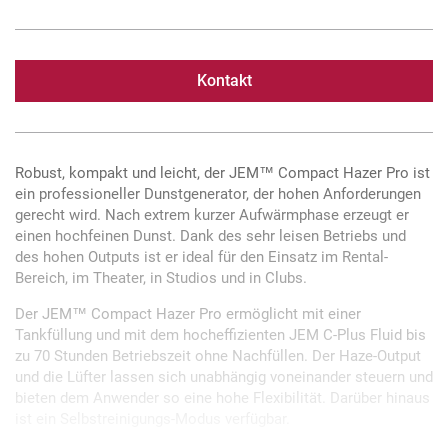
Kontakt
Robust, kompakt und leicht, der JEM™ Compact Hazer Pro ist
ein professioneller Dunstgenerator, der hohen Anforderungen
gerecht wird. Nach extrem kurzer Aufwärmphase erzeugt er
einen hochfeinen Dunst. Dank des sehr leisen Betriebs und
des hohen Outputs ist er ideal für den Einsatz im Rental-
Bereich, im Theater, in Studios und in Clubs.
Der JEM™ Compact Hazer Pro ermöglicht mit einer
Tankfüllung und mit dem hocheffizienten JEM C-Plus Fluid bis
zu 70 Stunden Betriebszeit ohne Nachfüllen. Der Haze-Output
und die Lüfter lassen sich unabhängig voneinander steuern und
bieten dem Anwender so eine hohe Flexibilität. Darüber hinaus
ist ein Selbstreinigungs-Modus verfügbar.