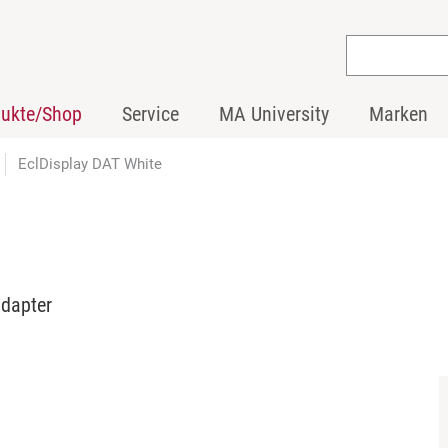
dukte/Shop
Service
MA University
Marken
EclDisplay DAT White
ndapter