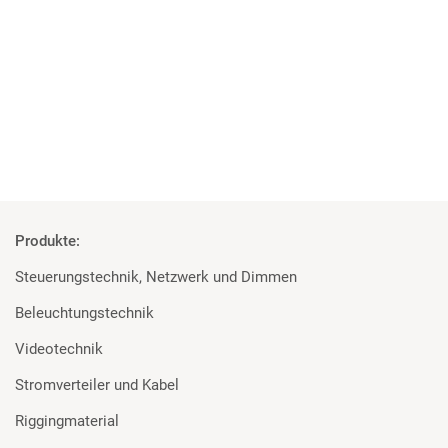
XPERION Hamburg setzt auf Scheinwerfer von Martin
Professional und Prolights
Mehr
Produkte:
Steuerungstechnik, Netzwerk und Dimmen
Beleuchtungstechnik
Videotechnik
Stromverteiler und Kabel
Riggingmaterial