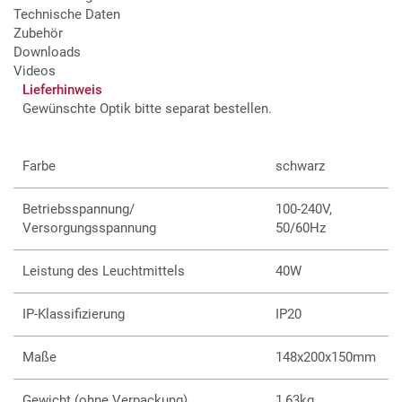
Technische Daten
Stromschienen-Adapter und umfangreiches Zubehör
Zubehör
lieferbar
Downloads
Weitere Modelle mit alternativen LED-Quellen und
Videos
Steuerungsoptionen verfügbar
Lieferhinweis
Dialux Daten als Download verfügbar
Gewünschte Optik bitte separat bestellen.
Farbe
schwarz
Betriebsspannung/
100-240V,
Versorgungsspannung
50/60Hz
Leistung des Leuchtmittels
40W
IP-Klassifizierung
IP20
Maße
148x200x150mm
Gewicht (ohne Verpackung)
1,63kg