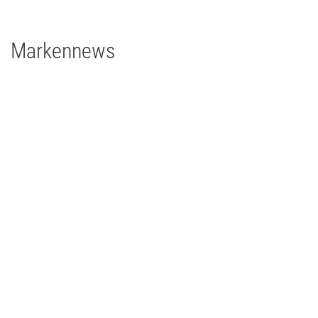
Markennews
26 | 05 | 2026
Echter Eyecatcher bei einem glanzvollen Jubiläum