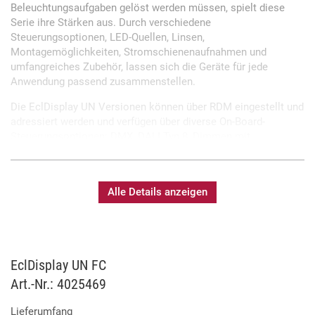
Beleuchtungsaufgaben gelöst werden müssen, spielt diese
Serie ihre Stärken aus. Durch verschiedene
Steuerungsoptionen, LED-Quellen, Linsen,
Montagemöglichkeiten, Stromschienenaufnahmen und
umfangreiches Zubehör, lassen sich die Geräte für jede
Anwendung passend zusammenstellen.
Die EclDisplay UN Versionen können über RDM eingestellt und
adressiert werden und verfügen über diverse On-Board-
Steuerungsoptionen: DMX, DALI Typ 8, Dimmen mit
Phasenanschnitt oder über einen lokalen Drehknopf.
Der EclDisplay UN FC besitzt eine hocheffiziente 40W RGB +
Warmweiß-LED, die sowohl das volle Farbspektrum als auch
Alle Details anzeigen
präzise Weißtöne erzeugen kann.
40W RGB+Warmweiß LED
EclDisplay UN FC
Steuerung per DMX, DALI, Phasenanschnitt oder lokal
Art.-Nr.: 4025469
Gehäusefarbe schwarz oder weiß (RAL Töne auf
Anfrage)
Lieferumfang
Vielfältige Optiken erhältlich