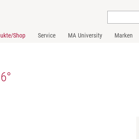
dukte/Shop
Service
MA University
Marken
36°