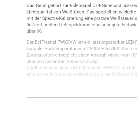
Das Gerät gehört zur EclFresnel CT+ Serie und überze
Lichtqualität von Weißtönen. Das speziell entwickelt
mit der Spectra-Kalibrierung eine präzise Weißsteueru
äußerst breiten Lichtspektrums eine sehr gute Farbw
über 96.
Der EclFresnel FWXSVW ist ein leistungsstarker LED-
variabler Farbtemperatur von 2.800K – 6.500K. Das ne
Zoomsystem ermöglicht einen Abstrahlwinkel von 10° b
über den gesamten Bereich hinweg.
Darüber hinaus bietet der EclFresnel FWXSVW ein intui
eine schnelle Standalone-Nutzung und einfache Konfig