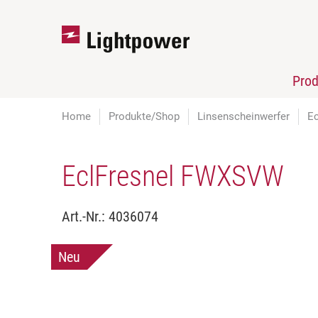
Pro
Home
Produkte/Shop
Linsenscheinwerfer
E
EclFresnel FWXSVW
Art.-Nr.:
4036074
Neu