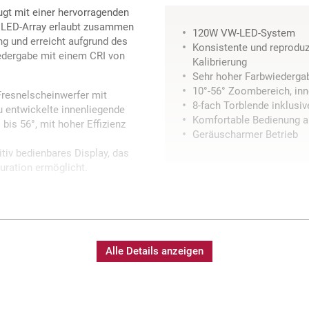
ugt mit einer hervorragenden
e LED-Array erlaubt zusammen
120W VW-LED-System
ng und erreicht aufgrund des
Konsistente und reproduz
iedergabe mit einem CRI von
Kalibrierung
Sehr hoher Farbwiedergab
10°-56° Zoombereich, inn
Fresnelscheinwerfer mit
8-fach Torblende inklusiv
u entwickelte innenliegende
Komfortable Bedienung a
is 56°, mit hoher Effizienz
Geräuscharmer Betrieb
tiv bedienbares Display, das
uration ermöglicht.
Alle Details anzeigen