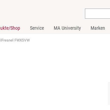
dukte/Shop
Service
MA University
Marken
clFresnel FWXSVW