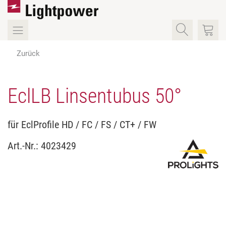
Zurück
EclLB Linsentubus 50°
für EclProfile HD / FC / FS / CT+ / FW
Art.-Nr.:
4023429