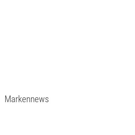
Johann Lafer
TV/Film
2021
Deutschland
1 x EclPanel TWCJr
Markennews