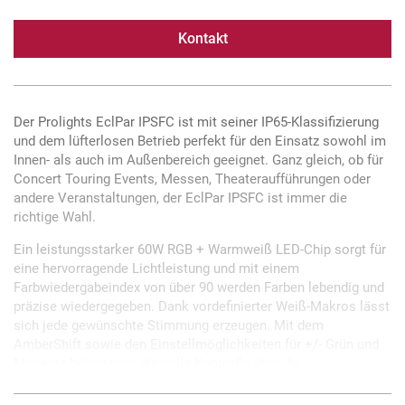
Kontakt
Der Prolights EclPar IPSFC ist mit seiner IP65-Klassifizierung
und dem lüfterlosen Betrieb perfekt für den Einsatz sowohl im
Innen- als auch im Außenbereich geeignet. Ganz gleich, ob für
Concert Touring Events, Messen, Theateraufführungen oder
andere Veranstaltungen, der EclPar IPSFC ist immer die
richtige Wahl.
Ein leistungsstarker 60W RGB + Warmweiß LED-Chip sorgt für
eine hervorragende Lichtleistung und mit einem
Farbwiedergabeindex von über 90 werden Farben lebendig und
präzise wiedergegeben. Dank vordefinierter Weiß-Makros lässt
sich jede gewünschte Stimmung erzeugen. Mit dem
AmberShift sowie den Einstellmöglichkeiten für +/- Grün und
Magenta behält man die volle Kontrolle über die
Farbgestaltung. Die Flexibilität des EclPar IPSFC wird durch die
verschiedenen Linsensätze und das umfangreiche Zubehör