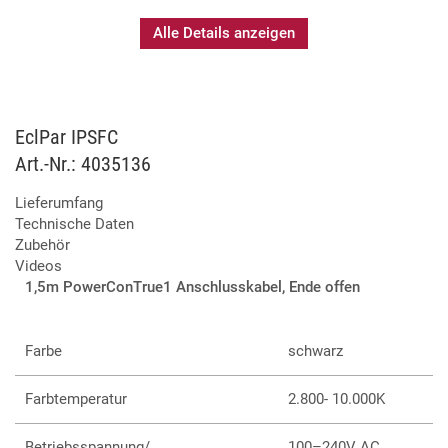
noch weiter gesteigert.
Alle Details anzeigen
Die Scheinwerfer der EclPar-Serie sind in den Größen S (60W),
M (100W) und L (300W) erhältlich, jeweils in den LED-Varianten
„RGB + Warmweiß“ und „Variable White“.
EclPar IPSFC
Art.-Nr.: 4035136
IP65 klassifiziert
60W RGB + Warmweiß-LED
Lieferumfang
Farbwiedergabeindex >90
Technische Daten
Lüfterlos
Zubehör
Flexibles Linsensystem
Videos
AmberShift sowie +/- Grün und Magenta per DMX
1,5m PowerConTrue1 Anschlusskabel, Ende offen
steuerbar
Virtuelles Farbrad
Auch als Variable White-Version verfügbar
Farbe
schwarz
Farbtemperatur
2.800- 10.000K
Betriebsspannung/
100–240V AC,