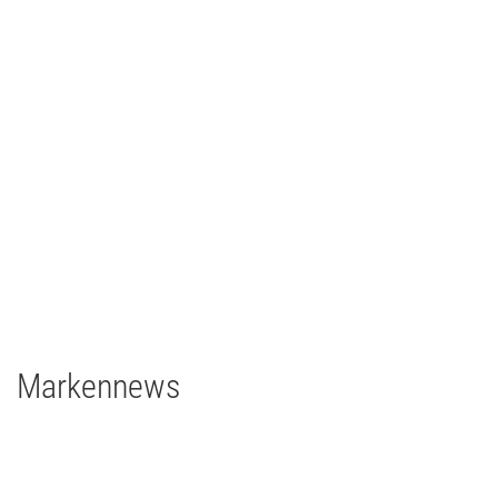
Johann Lafer
TV/Film
2021
Deutschland
1 x EclPanel TWCJr
Markennews