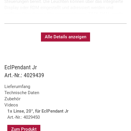
Steuerungen bereit. Die Leuchten können über das integrierte
Display oder RDM eingestellt und adressiert werden und
verfügen über diverse Steuerungsoptionen: DMX, DALI, sowie
Wireless DMX (CRMX + W-DMX).
Die EclPendant ist mit einer weißen 100W LED-Quelle mit
hohem CRI ausgestattet, wahlweise erhältlich in den
Alle Details anzeigen
Farbtemperaturen 3.000K, 4.000K und 5.600K.
100W LED mit 3.000K, 4.000K oder 5.600K
EclPendant Jr
Hervorragende Farbwiedergabe
Art.-Nr.: 4029439
Steuerung per DMX, DALI, W-DMX und CRMX
Gehäusefarbe in schwarz oder weiß
Lieferumfang
Wechseloptiken erhältlich
Technische Daten
Umfangreiches Zubehör lieferbar
Zubehör
Weitere Modelle mit farbiger oder Variable White
Videos
LED-Quelle verfügbar
1x Linse, 20°, für EclPendant Jr
Dialux Daten als Download verfügbar
Art.-Nr.: 4029450
Zum Produkt