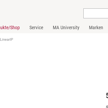
dukte/Shop
Service
MA University
Marken
 LinearIP
4