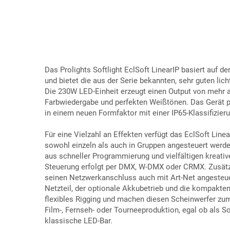
Das Prolights Softlight EclSoft LinearIP basiert auf de
und bietet die aus der Serie bekannten, sehr guten lic
Die 230W LED-Einheit erzeugt einen Output von mehr 
Farbwiedergabe und perfekten Weißtönen. Das Gerät pr
in einem neuen Formfaktor mit einer IP65-Klassifizieru
Für eine Vielzahl an Effekten verfügt das EclSoft Line
sowohl einzeln als auch in Gruppen angesteuert werde
aus schneller Programmierung und vielfältigen kreativ
Steuerung erfolgt per DMX, W-DMX oder CRMX. Zusätz
seinen Netzwerkanschluss auch mit Art-Net angesteue
Netzteil, der optionale Akkubetrieb und die kompakt
flexibles Rigging und machen diesen Scheinwerfer zum
Film-, Fernseh- oder Tourneeproduktion, egal ob als Sof
klassische LED-Bar.