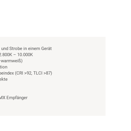
er und Strobe in einem Gerät
2.800K – 10.000K
B+warmweiß)
tion
eindex (CRI >92, TLCI >87)
fekte
RMX Empfänger