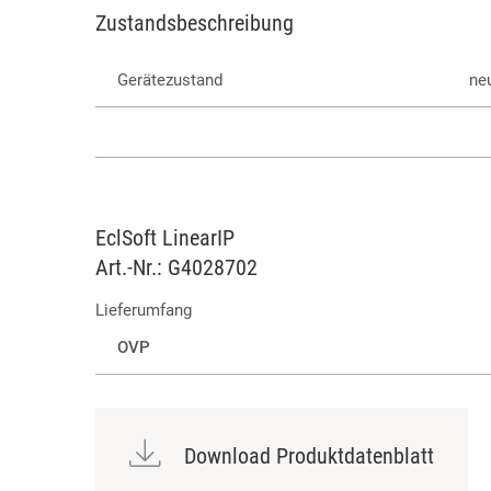
Zustandsbeschreibung
Gerätezustand
ne
EclSoft LinearIP
Art.-Nr.: G4028702
Lieferumfang
OVP
Download Produktdatenblatt