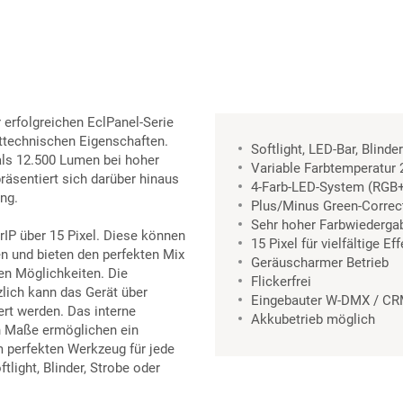
r erfolgreichen EclPanel-Serie
httechnischen Eigenschaften.
Softlight, LED-Bar, Blind
als 12.500 Lumen bei hoher
Variable Farbtemperatur 
äsentiert sich darüber hinaus
4-Farb-LED-System (RG
ng.
Plus/Minus Green-Correc
Sehr hoher Farbwiedergab
arIP über 15 Pixel. Diese können
15 Pixel für vielfältige Ef
n und bieten den perfekten Mix
Geräuscharmer Betrieb
en Möglichkeiten. Die
Flickerfrei
lich kann das Gerät über
Eingebauter W-DMX / C
rt werden. Das interne
Akkubetrieb möglich
en Maße ermöglichen ein
 perfekten Werkzeug für jede
tlight, Blinder, Strobe oder