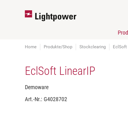
Pro
Home
Produkte/Shop
Stockclearing
EclSoft
EclSoft LinearIP
Demoware
Art.-Nr.:
G4028702