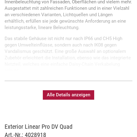
Innenbeleuchtung von Fassaden, Oberflächen und vielem mehr.
Ausgestattet mit zahlreichen Funktionen und in einer Vielzahl
an verschiedenen Varianten, Lichtquellen und Längen
erhältlich, erfüllen sie jede gewünschte Anforderung an eine
leistungsstarke, lineare Beleuchtung.
Das stabile Gehäuse ist nicht nur nach IP66 und CH5 High
gegen Umwelteinflüsse, sondern auch nach IK08 gegen
Vandalismus geschützt. Eine große Auswahl an optionalem
Zubehör erleichtert die Installation, ebenso wie das integrierte
Netzteil, welches eine einfache Daisy-Chain Verkabelung
erlaubt.
Die kalibrierten Full-Colour-RGBW LEDs des Exterior Linear Pro
DV Quad ermöglichen eine homogene Farbmischung über alle
Geräte hinweg. Die Geräte sind speziell für Direct View
Alle Details anzeigen
Anwendungen konzipiert und mit einem runden Diffusor für
niedrig auflösende Inhalte ausgestattet.
Exterior Linear Pro DV Quad
Kalibrierte Full-Colour-RGBW-LEDs
Art.-Nr.: 4028918
Einstellbare Leistungsaufnahme