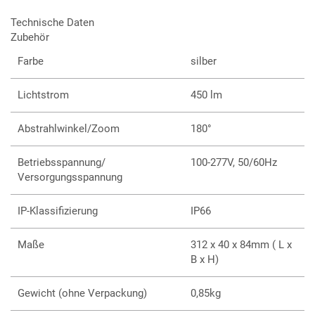
Hohe Lichtausbeute
Technische Daten
Segmentweise steuerbar
Zubehör
Runder Diffusor für 180° Betrachtungswinkel
Zertifiziert nach IP66, IK08 und C5 High
Farbe
silber
Einfaches Durchschleifen mit Hybrid-Kabeln
Integriertes Netzteil
Lichtstrom
450 lm
Kompaktes und leichtes Design zur einfachen
Installation
DMX- und RDM-Steuerung
Abstrahlwinkel/Zoom
180°
5 Jahre Produktgarantie
Verfügbar in 1227mm und 312mm Länge
Betriebsspannung/
100-277V, 50/60Hz
Versorgungsspannung
IP-Klassifizierung
IP66
Maße
312 x 40 x 84mm ( L x
B x H)
Gewicht (ohne Verpackung)
0,85kg