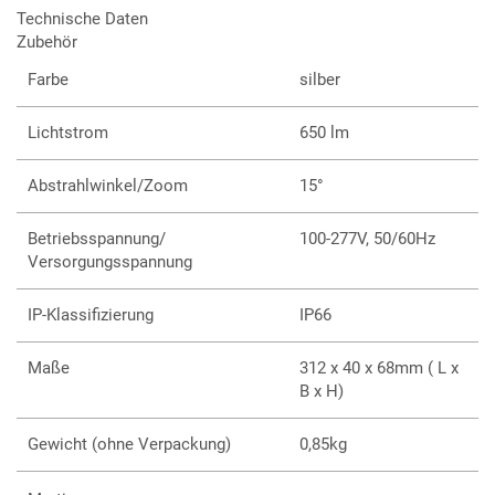
Technische Daten
Zubehör
Kalibrierte Full-Colour-RGBW-LEDs
Einstellbare Leistungsaufnahme
Farbe
silber
Hohe Lichtausbeute
Segmentweise steuerbar
Lichtstrom
650 lm
15° Abstrahlwinkel, durch Zubehör anpassbar
Zertifiziert nach IP66, IK08 und C5 High
Einfaches Durchschleifen mit Hybrid-Kabeln
Abstrahlwinkel/Zoom
15°
Integriertes Netzteil
Kompaktes und leichtes Design zur einfachen
Betriebsspannung/
100-277V, 50/60Hz
Installation
Versorgungsspannung
DMX- und RDM-Steuerung
5 Jahre Produktgarantie
IP-Klassifizierung
IP66
Verfügbar in 1227mm und 312mm Länge
Maße
312 x 40 x 68mm ( L x
B x H)
Gewicht (ohne Verpackung)
0,85kg