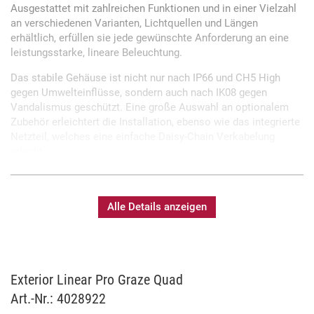
Ausgestattet mit zahlreichen Funktionen und in einer Vielzahl
an verschiedenen Varianten, Lichtquellen und Längen
erhältlich, erfüllen sie jede gewünschte Anforderung an eine
leistungsstarke, lineare Beleuchtung.
Das stabile Gehäuse ist nicht nur nach IP66 und CH5 High
gegen Umwelteinflüsse, sondern auch nach IK08 gegen
Vandalismus geschützt. Eine große Auswahl an optionalem
Zubehör erleichtert die Installation, ebenso wie das integrierte
Netzteil, welches eine einfache Daisy-Chain Verkabelung
erlaubt.
Die kalibrierten Full-Colour-RGBW LEDs des Exterior Linear Pro
Graze Quad ermöglichen eine homogene Farbmischung über
alle Geräte hinweg und bieten eine gleichmäßige
Alle Details anzeigen
Lichtverteilung mit einem Abstrahlwinkel von 15 Grad. Der
Abstrahlwinkel lässt sich durch wechselbare Filter ohne
Öffnung des Gerätes individuell anpassen. Der Pro Graze Quad
eignet sich ideal für die Beleuchtung von strukturierten
Exterior Linear Pro Graze Quad
Oberflächen, hohen Wänden und Strukturen in Innen- und
Außenbereichen.
Art.-Nr.: 4028922