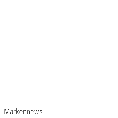
Johann Lafer
TV/Film
2021
Deutschland
1 x EclPanel TWCJr
Markennews