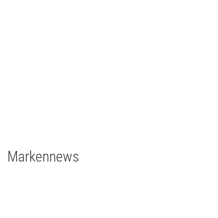
Johann Lafer
TV/Film
2021
Deutschland
1 x EclPanel TWCJr
Markennews