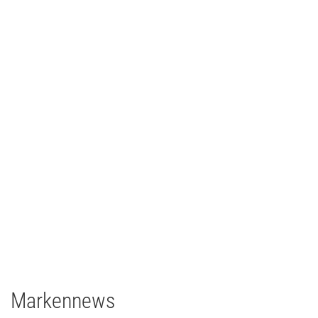
Johann Lafer
TV/Film
2021
Deutschland
1 x EclPanel TWCJr
Markennews