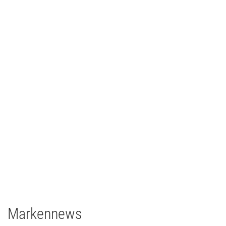
Johann Lafer
TV/Film
2021
Deutschland
1 x EclPanel TWCJr
Markennews