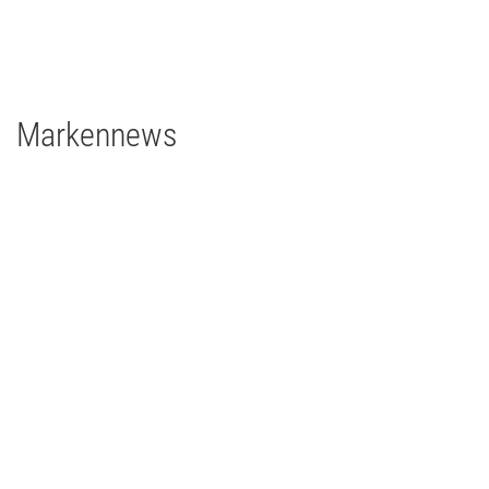
2 x Filmgear Tungsten-Fresnel Junior TV 650W
1 x Rosco DMG DMG MAXI Switch
1 x Rosco DMG SL1 Switch
Markennews