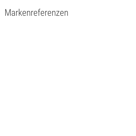
Markenreferenzen
Drums'n'Percussion Paderborn
Concert Touring/Live Event
2015
Deutschland