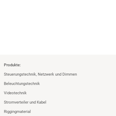
Studenten überzeugt von den Geräten
Rosco und Filmgear bei Filmprojekt der TU Ilmenau
Mehr
Produkte:
Steuerungstechnik, Netzwerk und Dimmen
Beleuchtungstechnik
Videotechnik
Stromverteiler und Kabel
Riggingmaterial