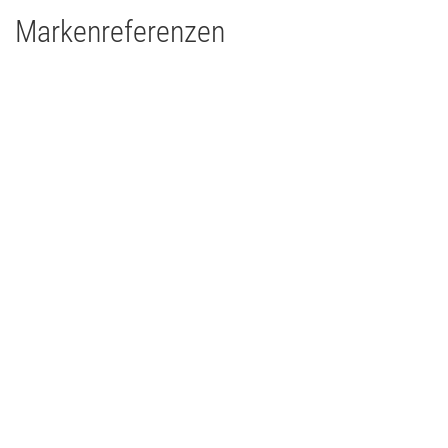
Markenreferenzen
Theater Paderborn
Theater
2011
Deutschland
Clay Paky Alpha Profile 1200