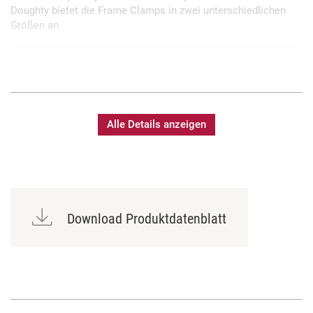
Doughty bietet die Frame Clamps in zwei unterschiedlichen
Größen an.
Als 25mm- und 50mm-Version erhältlich
Inklusiv 10mm Pin
Alle Details anzeigen
Download Produktdatenblatt