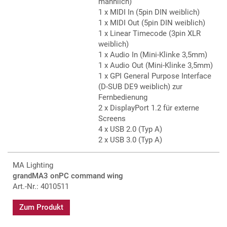
männlich)
1 x MIDI In (5pin DIN weiblich)
1 x MIDI Out (5pin DIN weiblich)
1 x Linear Timecode (3pin XLR
weiblich)
1 x Audio In (Mini-Klinke 3,5mm)
1 x Audio Out (Mini-Klinke 3,5mm)
1 x GPI General Purpose Interface
(D-SUB DE9 weiblich) zur
Fernbedienung
2 x DisplayPort 1.2 für externe
Screens
4 x USB 2.0 (Typ A)
2 x USB 3.0 (Typ A)
MA Lighting
grandMA3 onPC command wing
Art.-Nr.: 4010511
Zum Produkt