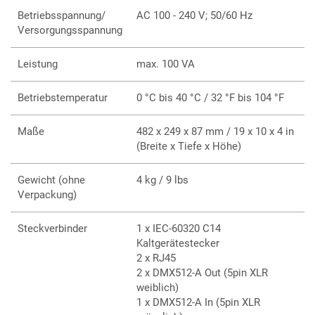
Software
Betriebsspannung/
AC 100 - 240 V; 50/60 Hz
2 DMX-Ausgänge, 1 DMX-Eingang
Versorgungsspannung
2 externe Multitouch Screens können angeschlossen
werden
Leistung
max. 100 VA
1 interner Multitouch Command Screen
2 RJ45 Anschlüsse
Betriebstemperatur
0 °C bis 40 °C / 32 °F bis 104 °F
6 USB-Anschlüsse
Verschiedenste Steuerungsschnittstellen
Maße
482 x 249 x 87 mm / 19 x 10 x 4 in
(Breite x Tiefe x Höhe)
Gewicht (ohne
4 kg / 9 lbs
Verpackung)
Steckverbinder
1 x IEC-60320 C14
Kaltgerätestecker
2 x RJ45
2 x DMX512-A Out (5pin XLR
weiblich)
1 x DMX512-A In (5pin XLR