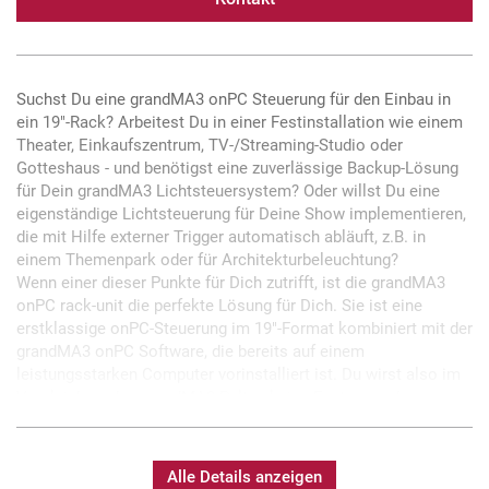
Suchst Du eine grandMA3 onPC Steuerung für den Einbau in
ein 19"-Rack? Arbeitest Du in einer Festinstallation wie einem
Theater, Einkaufszentrum, TV-/Streaming-Studio oder
Gotteshaus - und benötigst eine zuverlässige Backup-Lösung
für Dein grandMA3 Lichtsteuersystem? Oder willst Du eine
eigenständige Lichtsteuerung für Deine Show implementieren,
die mit Hilfe externer Trigger automatisch abläuft, z.B. in
einem Themenpark oder für Architekturbeleuchtung?
Wenn einer dieser Punkte für Dich zutrifft, ist die grandMA3
onPC rack-unit die perfekte Lösung für Dich. Sie ist eine
erstklassige onPC-Steuerung im 19"-Format kombiniert mit der
grandMA3 onPC Software, die bereits auf einem
leistungsstarken Computer vorinstalliert ist. Du wirst also im
Vergleich zu den grandMA3 Pulten keine Features oder
Software-Funktionalität vermissen. Schließe einfach eine
Maus, eine Tastatur und bis zu zwei externe Monitore an, und
Du kannst direkt 4 096 Parameter steuern.
Alle Details anzeigen