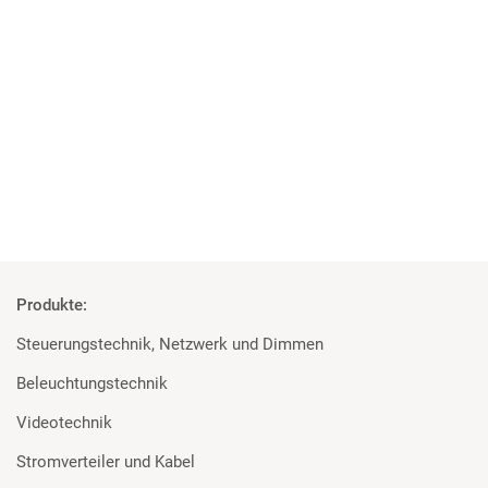
Der neue grandMA3 onPC DMX-key
Die perfekte Kombination aus Leistung und Zuverlässigkeit des
grandMA3 Systems mit einfacher…
Mehr
Produkte:
Steuerungstechnik, Netzwerk und Dimmen
Beleuchtungstechnik
Videotechnik
Stromverteiler und Kabel