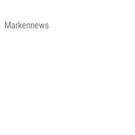
grandMA3 light
Markennews
25 | 06 | 2026