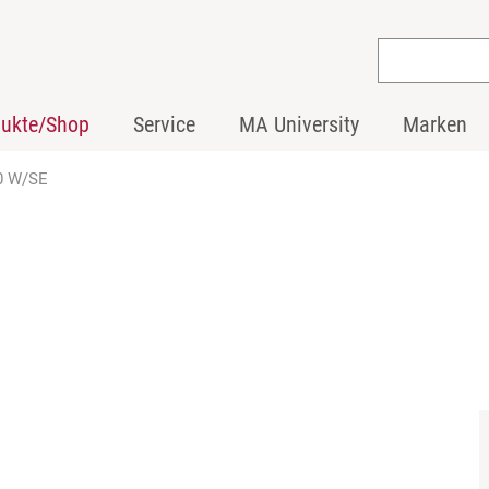
dukte/Shop
Service
MA University
Marken
0 W/SE