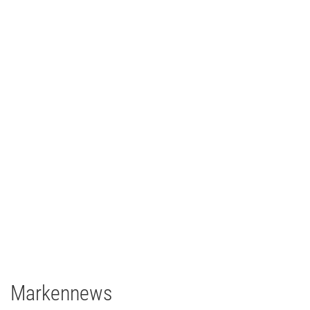
Johann Lafer
TV/Film
2021
Deutschland
1 x EclPanel TWCJr
Markennews