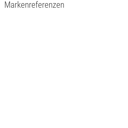
Markenreferenzen
Theater Paderborn
Theater
2011
Deutschland
Clay Paky Alpha Profile 1200
Clay Paky Alpha Wash 1200