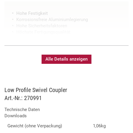
Hohe Festigkeit
Korrosionsfreie Aluminiumlegierung
Hohe Sicherheitsfaktoren
Höchste Fertigungsqualität
Verschleissfest
Für Rohrdurchmesser von 48–51mm
Alle Details anzeigen
Low Profile Swivel Coupler
Art.-Nr.: 270991
Technische Daten
Downloads
Gewicht (ohne Verpackung)
1,06kg