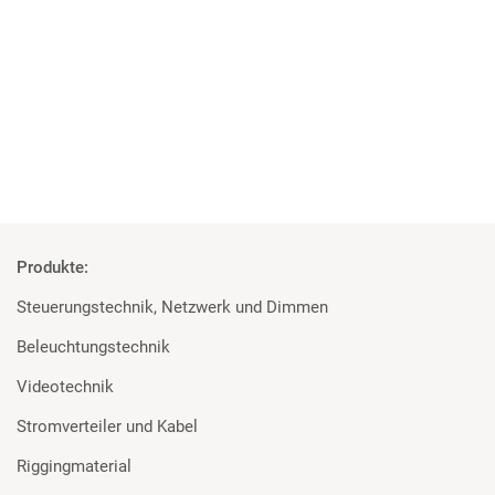
Doughty Trigger Clamp
26 x MA Digital Dimmer 12 x 2,3kVA
1 x Wireless Solution BlackBox F-1 G4 MK2
11 x Wireless Solution Micro R-512 Lite G4
Produkte:
Steuerungstechnik, Netzwerk und Dimmen
Beleuchtungstechnik
Videotechnik
Stromverteiler und Kabel
Riggingmaterial