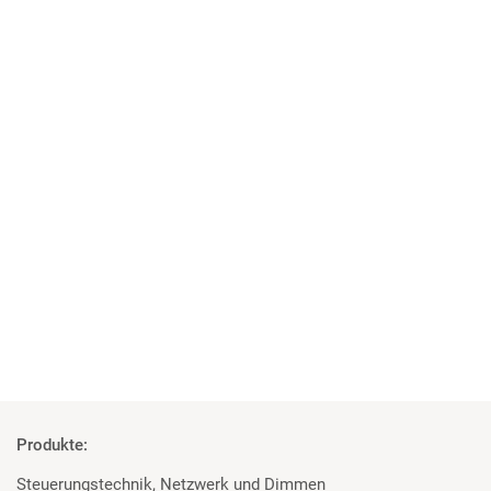
02 | 06 | 2025
Mehr als nur Gaming
XPERION Hamburg setzt auf Scheinwerfer von Martin
Professional und Prolights
Mehr
Produkte:
Steuerungstechnik, Netzwerk und Dimmen