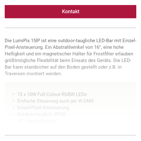
Kontakt
Die LumiPix 15IP ist eine outdoor-taugliche LED-Bar mit Einzel-
Pixel-Ansteuerung. Ein Abstrahlwinkel von 16°, eine hohe
Helligkeit und ein magnetischer Halter für Frostfilter erlauben
größtmögliche Flexibilität beim Einsatz des Geräts. Die LED-
Bar kann standsicher auf den Boden gestellt oder z.B. in
Traversen montiert werden.
15 x 10W Full-Colour-RGBW LEDs
Einfache Steuerung auch per W-DMX
Einzel-Pixel-Ansteuerung
Outdoor-tauglich (IP65)
16° Abstrahlwinkel
Geräuscharmer Betrieb