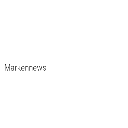
Johann Lafer
TV/Film
2021
Deutschland
1 x EclPanel TWCJr
Markennews