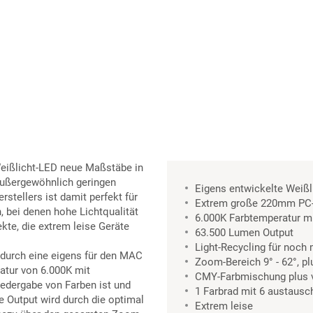
eißlicht-LED neue Maßstäbe in
außergewöhnlich geringen
Eigens entwickelte Weißl
stellers ist damit perfekt für
Extrem große 220mm PC-
, bei denen hohe Lichtqualität
6.000K Farbtemperatur mi
kte, die extrem leise Geräte
63.500 Lumen Output
Light-Recycling für noch 
 durch eine eigens für den MAC
Zoom-Bereich 9° - 62°, p
ratur von 6.000K mit
CMY-Farbmischung plus v
edergabe von Farben ist und
1 Farbrad mit 6 austausc
ße Output wird durch die optimal
Extrem leise