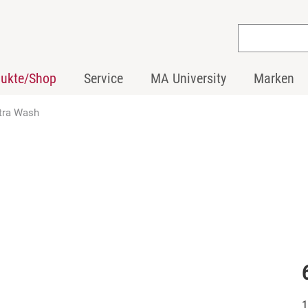
dukte/Shop
Service
MA University
Marken
tra Wash
1