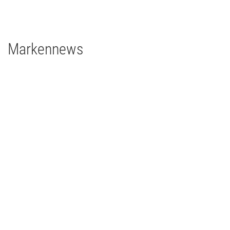
1 x EclPanel TWCJr
Markennews
26 | 05 | 2026