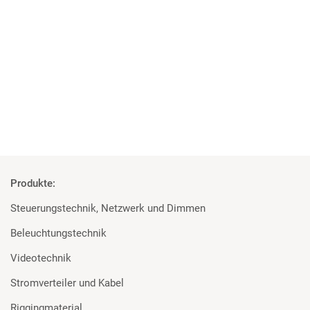
Mehr als nur Gaming
XPERION Hamburg setzt auf Scheinwerfer von Martin
Professional und Prolights
Mehr
Produkte:
Steuerungstechnik, Netzwerk und Dimmen
Beleuchtungstechnik
Videotechnik
Stromverteiler und Kabel
Riggingmaterial