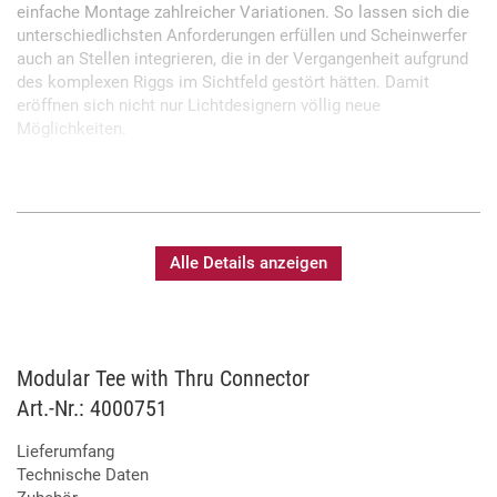
einfache Montage zahlreicher Variationen. So lassen sich die
unterschiedlichsten Anforderungen erfüllen und Scheinwerfer
auch an Stellen integrieren, die in der Vergangenheit aufgrund
des komplexen Riggs im Sichtfeld gestört hätten. Damit
eröffnen sich nicht nur Lichtdesignern völlig neue
Möglichkeiten.
Unauffällige Installation
Flexibel kombinierbar
Alle Details anzeigen
Modular Tee with Thru Connector
Art.-Nr.: 4000751
Lieferumfang
Technische Daten