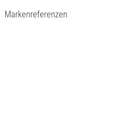
Markenreferenzen
Purple Schulz
Concert Touring/Live Event
2020
Deutschland