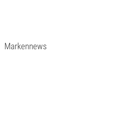
TV/Film
2021
Deutschland
1 x EclPanel TWCJr
Markennews