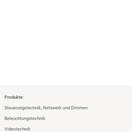
02 | 06 | 2025
Mehr als nur Gaming
XPERION Hamburg setzt auf Scheinwerfer von Martin
Professional und Prolights
Mehr
Produkte:
Steuerungstechnik, Netzwerk und Dimmen
Beleuchtungstechnik
Videotechnik