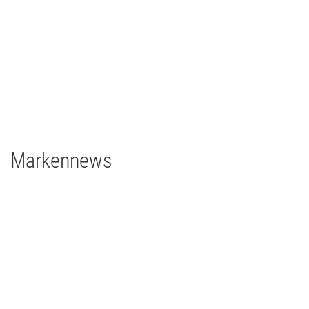
Johann Lafer
TV/Film
2021
Deutschland
1 x EclPanel TWCJr
Markennews