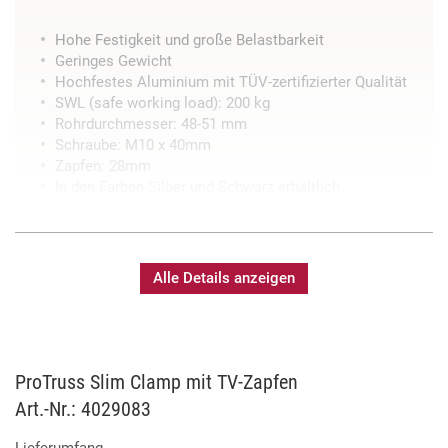
Hohe Festigkeit und große Belastbarkeit
Geringes Gewicht
Hochfestes Aluminium mit TÜV-zertifizierter Qualität
SWL (safe working load): 200 kg
Rohrdurchmesser: 48-51 mm
Schraube: M10 x 40mm
Zapfen: 28mm
In den Farben Silber und Schwarz erhältlich
Alle Details anzeigen
ProTruss Slim Clamp mit TV-Zapfen
Art.-Nr.: 4029083
Lieferumfang