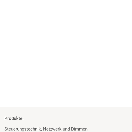
02 | 06 | 2025
Mehr als nur Gaming
XPERION Hamburg setzt auf Scheinwerfer von Martin
Professional und Prolights
Mehr
Produkte:
Steuerungstechnik, Netzwerk und Dimmen