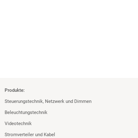
Major Stromverteilung
Sicherungsseil Saveking®
Doughty Trigger Clamp
26 x MA Digital Dimmer 12 x 2,3kVA
1 x Wireless Solution BlackBox F-1 G4 MK2
11 x Wireless Solution Micro R-512 Lite G4
Produkte:
Steuerungstechnik, Netzwerk und Dimmen
Beleuchtungstechnik
Videotechnik
Stromverteiler und Kabel