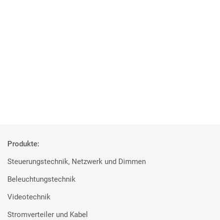
Major Stromverteilung
Sicherungsseil Saveking®
Doughty Trigger Clamp
26 x MA Digital Dimmer 12 x 2,3kVA
1 x Wireless Solution BlackBox F-1 G4 MK2
11 x Wireless Solution Micro R-512 Lite G4
Produkte:
Steuerungstechnik, Netzwerk und Dimmen
Beleuchtungstechnik
Videotechnik
Stromverteiler und Kabel