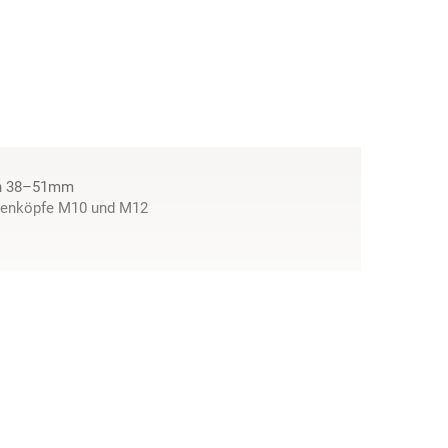
on 38–51mm
benköpfe M10 und M12