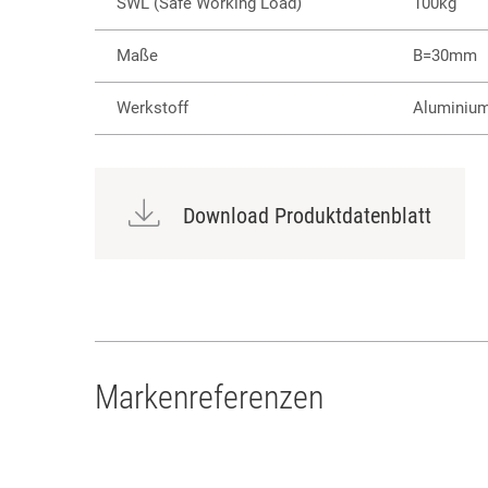
SWL (Safe Working Load)
100kg
Maße
B=30mm
Werkstoff
Aluminiu
Download Produktdatenblatt
Markenreferenzen