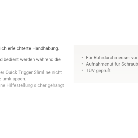
lich erleichterte Handhabung.
Für Rohrdurchmesser v
nd bedient werden während die
Aufnahmenut für Schrau
TÜV geprüft
r Quick Trigger Slimline nicht
nz umklappen.
e Hilfestellung sicher gehängt