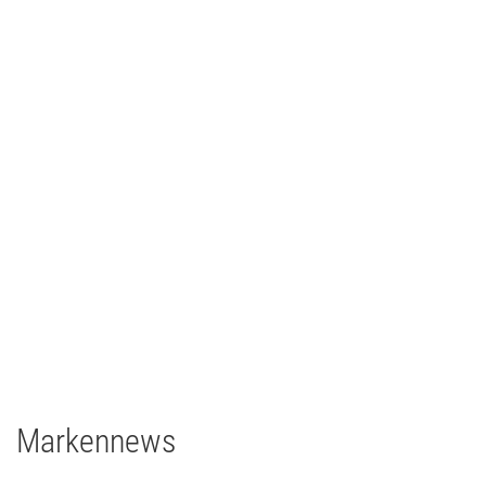
Johann Lafer
TV/Film
2021
Deutschland
1 x EclPanel TWCJr
Markennews