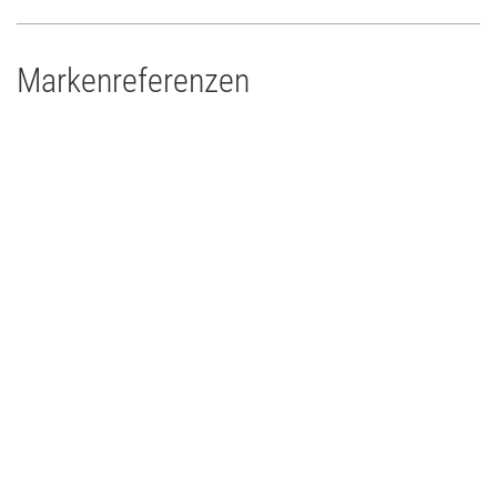
Markenreferenzen
Theater Paderborn
Theater
2011
Deutschland