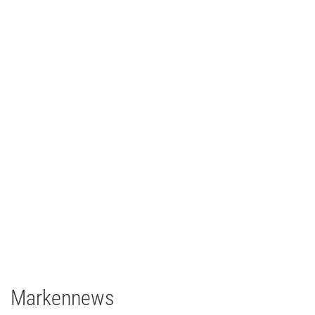
Johann Lafer
TV/Film
2021
Deutschland
1 x EclPanel TWCJr
Markennews