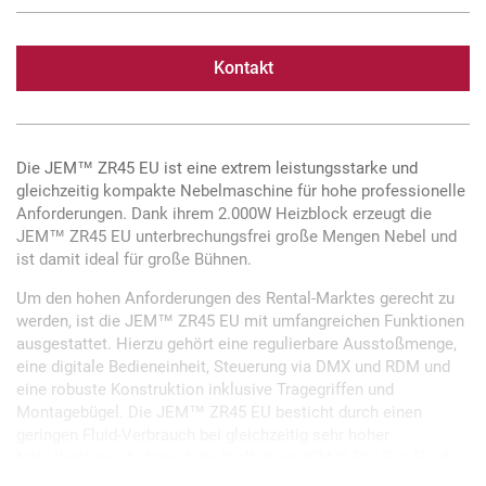
Kontakt
Die JEM™ ZR45 EU ist eine extrem leistungsstarke und
gleichzeitig kompakte Nebelmaschine für hohe professionelle
Anforderungen. Dank ihrem 2.000W Heizblock erzeugt die
JEM™ ZR45 EU unterbrechungsfrei große Mengen Nebel und
ist damit ideal für große Bühnen.
Um den hohen Anforderungen des Rental-Marktes gerecht zu
werden, ist die JEM™ ZR45 EU mit umfangreichen Funktionen
ausgestattet. Hierzu gehört eine regulierbare Ausstoßmenge,
eine digitale Bedieneinheit, Steuerung via DMX und RDM und
eine robuste Konstruktion inklusive Tragegriffen und
Montagebügel. Die JEM™ ZR45 EU besticht durch einen
geringen Fluid-Verbrauch bei gleichzeitig sehr hoher
Nebelleistung. Aufgrund der Vielfalt an JEM™ Pro Fog Fluids
steht dem Anwender eine große Bandbreite an Effekten zur