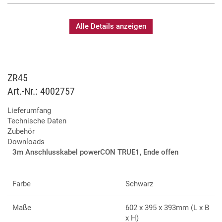
Verfügung.
Alle Details anzeigen
Inkl. digitaler Fernbedienung
Dauernebel möglich
Bis zu 1.300m³ pro Minute
2.000W Heizblock
ZR45
Nur 10 Minuten Aufheizzeit
Art.-Nr.: 4002757
5l Fluid-Tank
Inkl. Schwenkbügel und Tragegriffen
Lieferumfang
Technische Daten
Zubehör
Downloads
3m Anschlusskabel powerCON TRUE1, Ende offen
Farbe
Schwarz
Maße
602 x 395 x 393mm (L x B
x H)