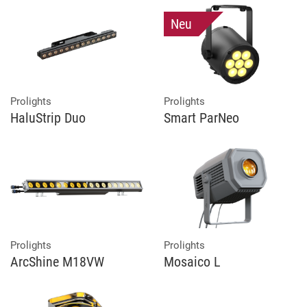
Neu
Prolights
Prolights
HaluStrip Duo
Smart ParNeo
Prolights
Prolights
ArcShine M18VW
Mosaico L