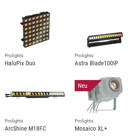
Prolights
Prolights
HaluPix Duo
Astra Blade100IP
Neu
Prolights
Prolights
ArcShine M18FC
Mosaico XL+