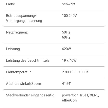
Farbe
schwarz
Betriebsspannung/
100-240V
Versorgungsspannung
Netzfrequenz
50Hz
60Hz
Leistung
620W
Leistung des Leuchtmittels
19 x 40W
Farbtemperatur
2.800K - 10.000K
Abstrahlwinkel/Zoom
4°-54°
Steckverbinder eingangsseitig
powerCon True1, XLR5,
etherCon