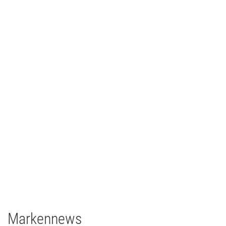
Johann Lafer
TV/Film
2021
Deutschland
1 x EclPanel TWCJr
Markennews