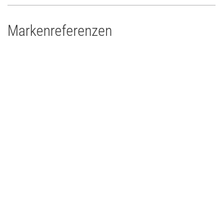
Markenreferenzen
Drums'n'Percussion Paderborn
Concert Touring/Live Event
2015