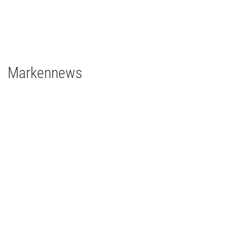
1 x Filmgear Daylight Fresnel 575W
2 x Filmgear Tungsten-Fresnel Junior TV 650W
1 x Rosco DMG DMG MAXI Switch
1 x Rosco DMG SL1 Switch
Markennews