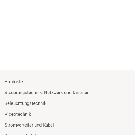
04 | 06 | 2018
Studenten überzeugt von den Geräten
Rosco und Filmgear bei Filmprojekt der TU Ilmenau
Mehr
Produkte:
Steuerungstechnik, Netzwerk und Dimmen
Beleuchtungstechnik
Videotechnik
Stromverteiler und Kabel