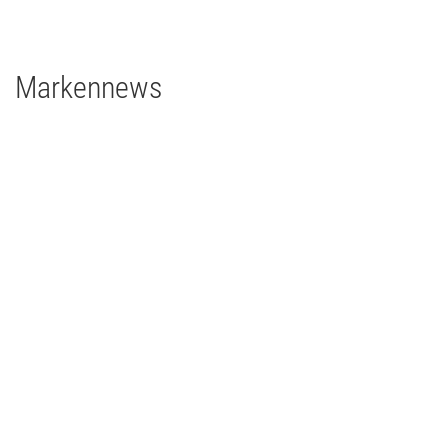
1 x Rosco DMG SL1 Switch
Markennews
01 | 06 | 2023